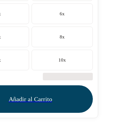
x
6x
x
8x
x
10x
€42.50
Añadir al Carrito