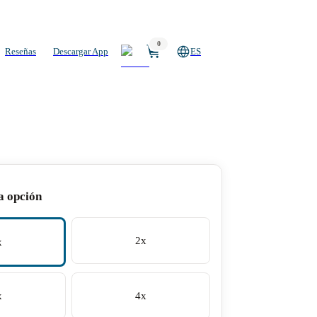
0
Reseñas
Descargar App
ES
a opción
2x
x
x
4x