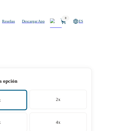
0
Reseñas
Descargar App
ES
a opción
2x
x
x
4x