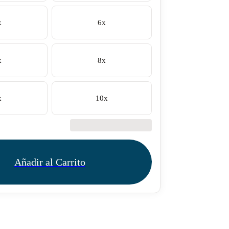
x
6x
x
8x
x
10x
€42.50
Añadir al Carrito