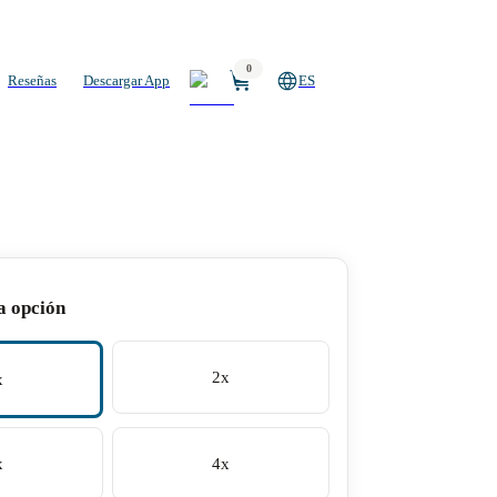
0
Reseñas
Descargar App
ES
a opción
2x
x
x
4x