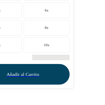
x
6x
x
8x
x
10x
€42.50
Añadir al Carrito