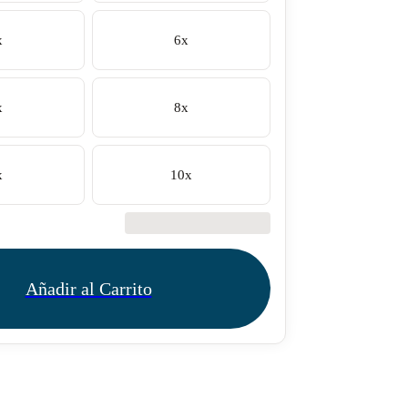
x
6x
x
8x
x
10x
€42.50
Añadir al Carrito