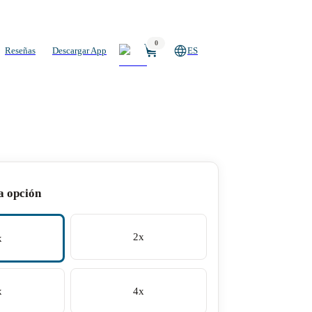
0
Reseñas
Descargar App
ES
a opción
2x
x
x
4x