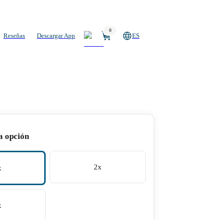
0
Reseñas
Descargar App
ES
a opción
2x
x
x