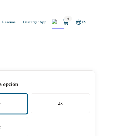
0
Reseñas
Descargar App
ES
a opción
2x
x
x