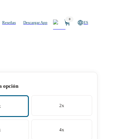
0
Reseñas
Descargar App
ES
a opción
2x
x
x
4x