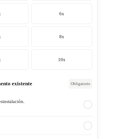
x
6x
x
8x
x
10x
ento existente
Obligatorio
esinstalación.