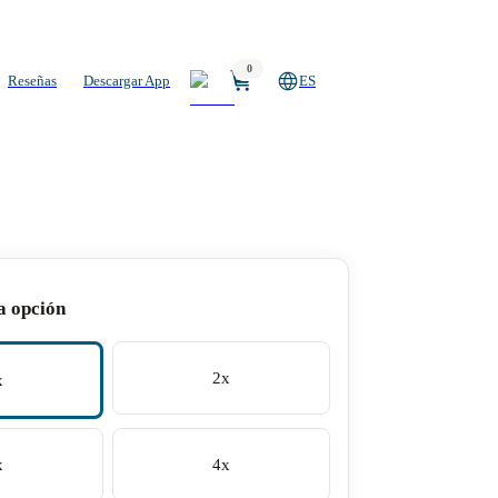
0
Reseñas
Descargar App
ES
a opción
2x
x
x
4x