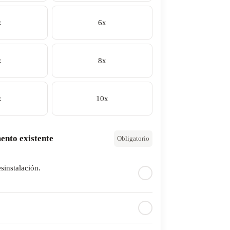
x
6x
x
8x
x
10x
ento existente
Obligatorio
esinstalación.