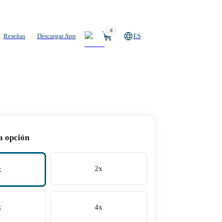
0
Reseñas
Descargar App
ES
a opción
2x
x
x
4x