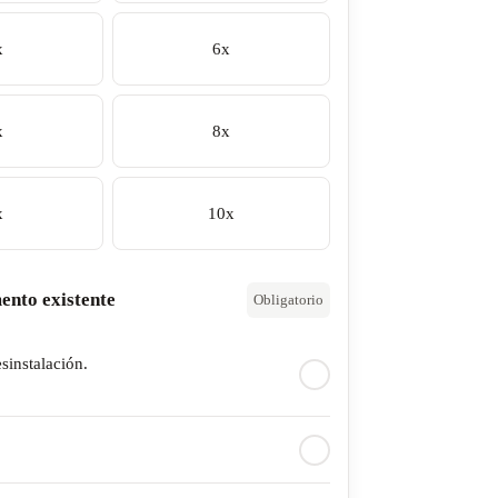
x
6x
x
8x
x
10x
ento existente
Obligatorio
esinstalación.