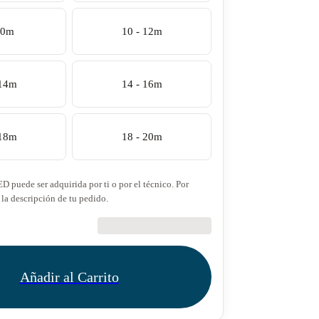
10m
10 - 12m
 14m
14 - 16m
 18m
18 - 20m
ED puede ser adquirida por ti o por el técnico. Por
 la descripción de tu pedido.
€27.50
Añadir al Carrito