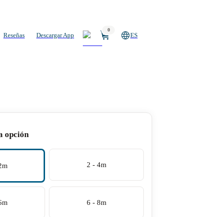
0
Reseñas
Descargar App
ES
a opción
2 - 4m
 2m
 6m
6 - 8m