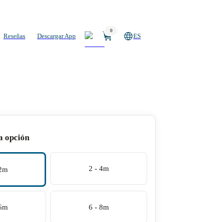
0
Reseñas
Descargar App
ES
a opción
2 - 4m
 2m
 6m
6 - 8m