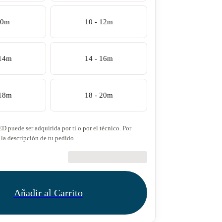
10m
10 - 12m
 14m
14 - 16m
 18m
18 - 20m
ED puede ser adquirida por ti o por el técnico. Por
 la descripción de tu pedido.
€27.50
Añadir al Carrito