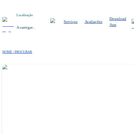
Localização
Download
Serviços
Avaliações
App
A carregar...
HOME | PROCURAR