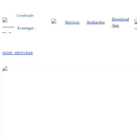
Localização
Download
Serviços
Avaliações
App
A carregar...
HOME | PROCURAR