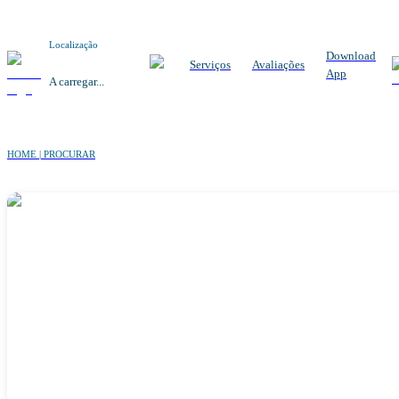
Localização
Download
Serviços
Avaliações
App
A carregar...
HOME | PROCURAR