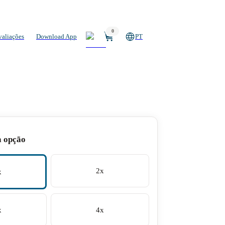
0
valiações
Download App
PT
a opção
2x
x
x
4x