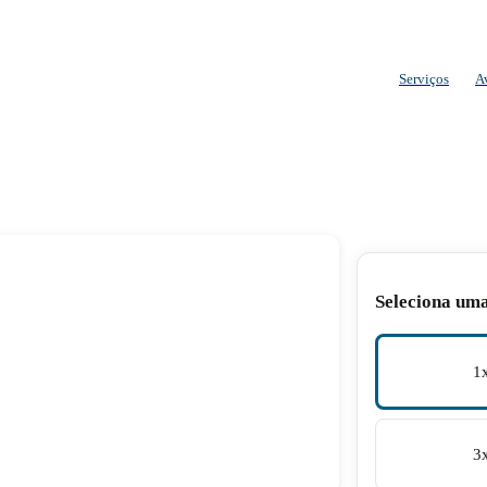
Serviços
A
Seleciona um
1
3