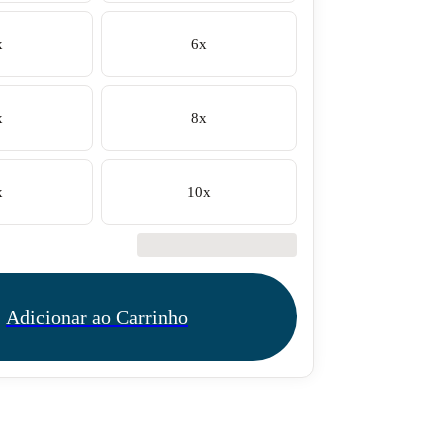
x
6x
x
8x
x
10x
€42.50
Adicionar ao Carrinho