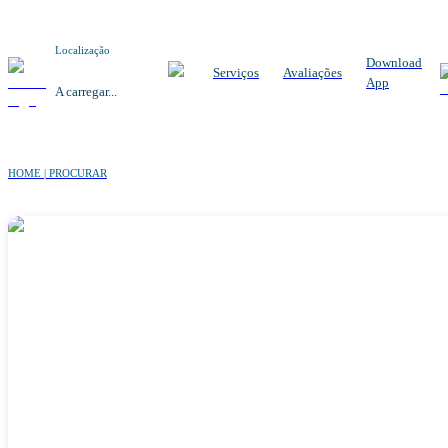
Localização
Download
Serviços
Avaliações
App
A carregar...
HOME | PROCURAR