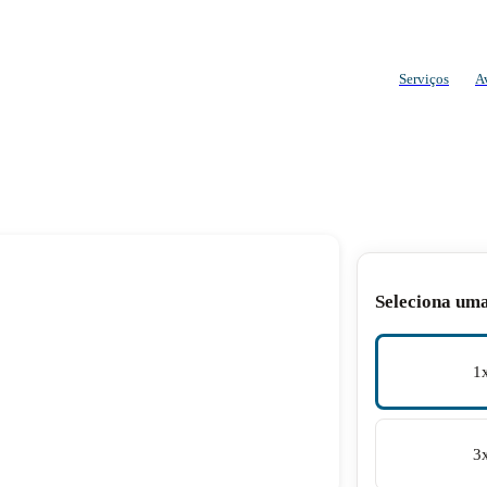
Serviços
A
Seleciona um
1
3