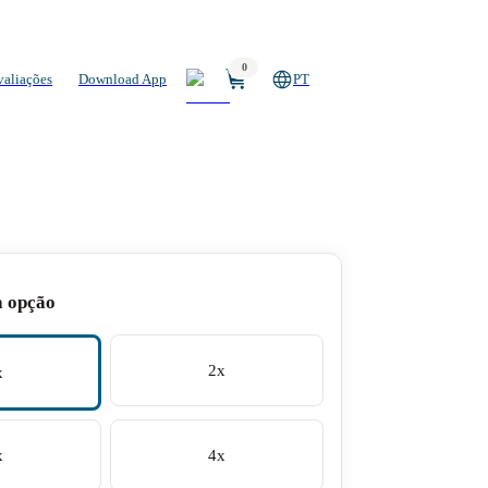
0
valiações
Download App
PT
a opção
2x
x
x
4x