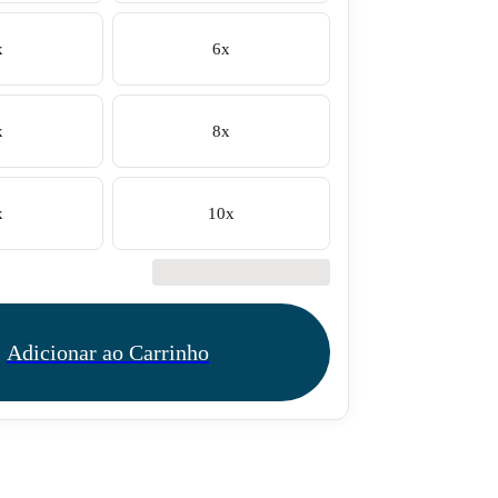
x
6x
x
8x
x
10x
€42.50
Adicionar ao Carrinho