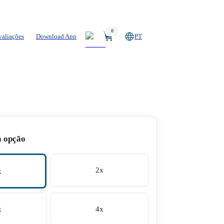
0
valiações
Download App
PT
a opção
2x
x
x
4x