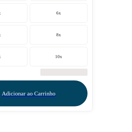
x
6x
x
8x
x
10x
€42.50
Adicionar ao Carrinho