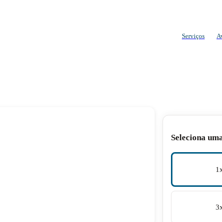
Serviços
A
Seleciona um
1
3