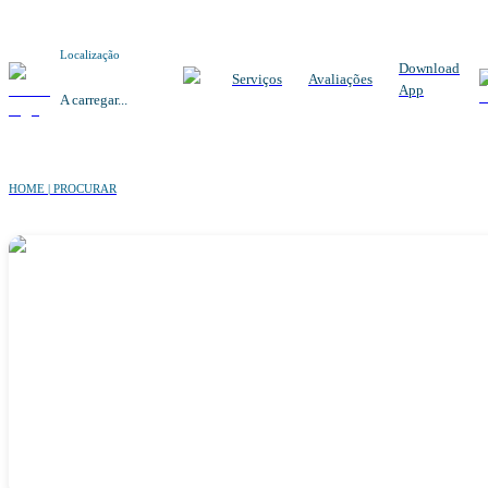
Localização
Download
Serviços
Avaliações
App
A carregar...
HOME | PROCURAR