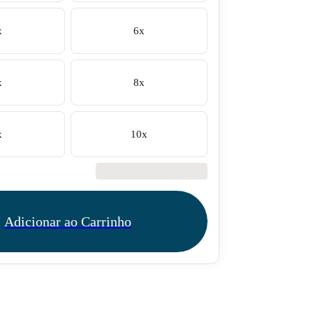
x
6x
x
8x
x
10x
€42.50
Adicionar ao Carrinho