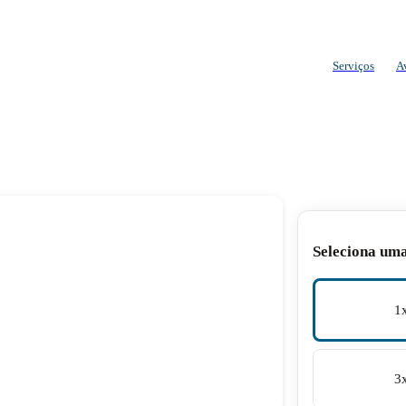
Serviços
A
Seleciona um
1
3