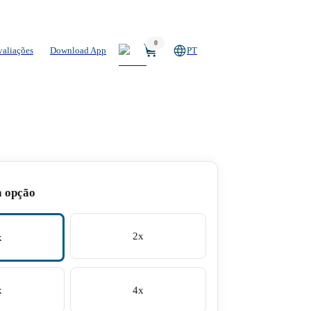
0
valiações
Download App
PT
a opção
2x
x
x
4x