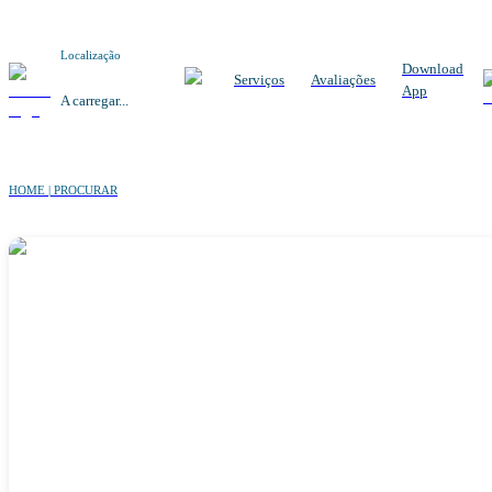
Localização
Download
Serviços
Avaliações
App
A carregar...
HOME | PROCURAR