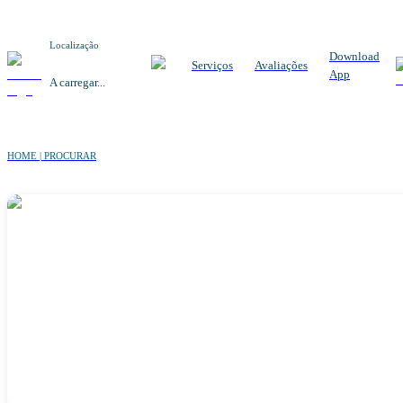
Localização
Download
Serviços
Avaliações
App
A carregar...
HOME | PROCURAR