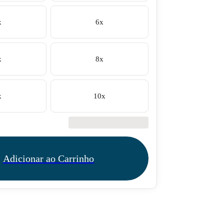
x
6x
x
8x
x
10x
€42.50
Adicionar ao Carrinho