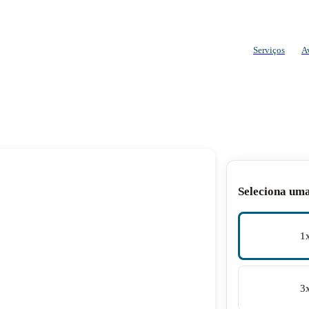
Serviços
A
Seleciona um
1
3