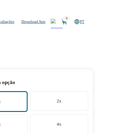
0
valiações
Download App
PT
a opção
2x
x
x
4x