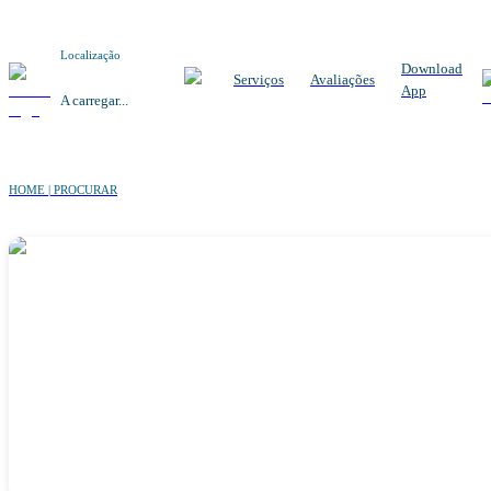
Localização
Download
Serviços
Avaliações
App
A carregar...
HOME | PROCURAR