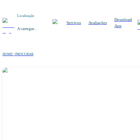
Localização
Download
Serviços
Avaliações
App
A carregar...
HOME | PROCURAR