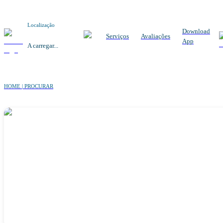
Localização
Download
Serviços
Avaliações
App
A carregar...
HOME | PROCURAR