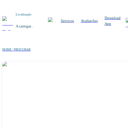
Localização
Download
Serviços
Avaliações
App
A carregar...
HOME | PROCURAR