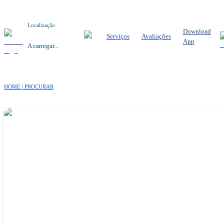
Localização
Download
Serviços
Avaliações
App
A carregar...
HOME | PROCURAR