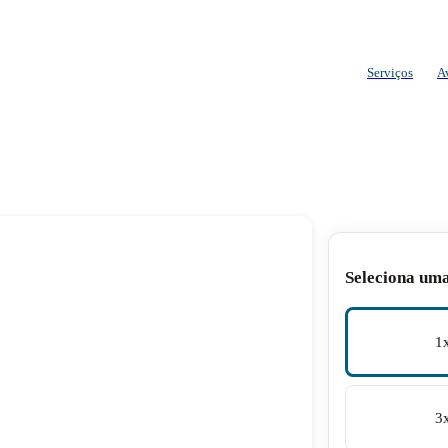
Serviços
A
Seleciona um
1
3