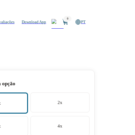
0
valiações
Download App
PT
a opção
2x
x
x
4x