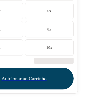
x
6x
x
8x
x
10x
€42.50
Adicionar ao Carrinho