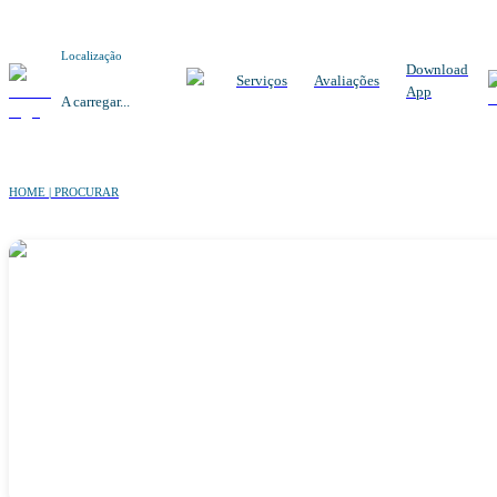
Localização
Download
Serviços
Avaliações
App
A carregar...
HOME | PROCURAR