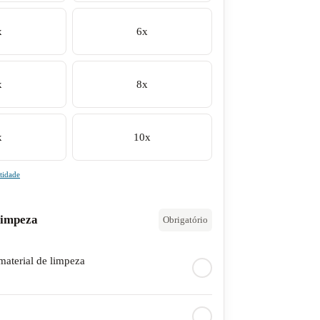
x
6x
x
8x
x
10x
tidade
Limpeza
Obrigatório
material de limpeza