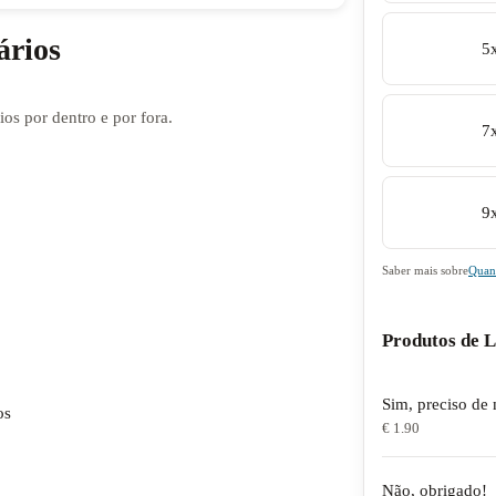
ários
5
os por dentro e por fora.
7
9
Saber mais sobre
Quan
Produtos de 
Sim, preciso de 
os
€ 1.90
Não, obrigado!