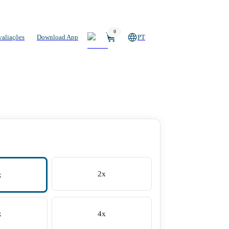
0
valiações
Download App
PT
2x
x
x
4x