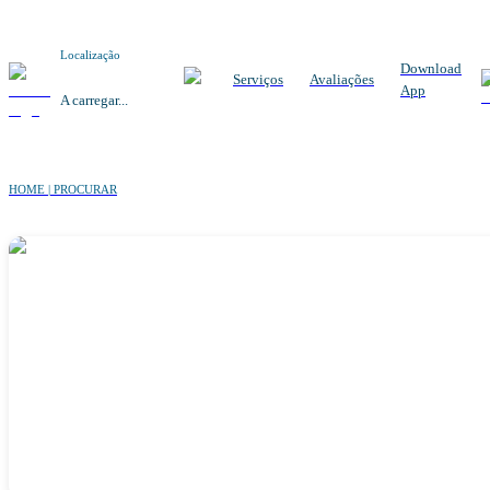
Localização
Download
Serviços
Avaliações
App
A carregar...
HOME | PROCURAR