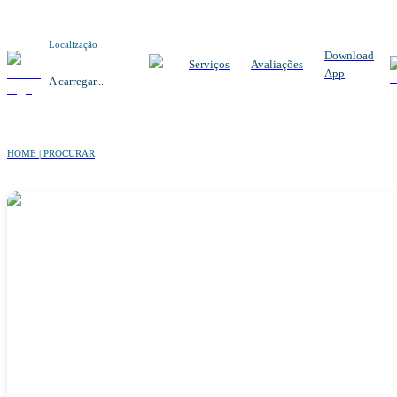
Localização
Download
Serviços
Avaliações
App
A carregar...
HOME | PROCURAR