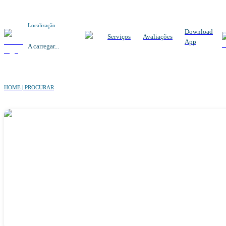
Localização
Download
Serviços
Avaliações
App
A carregar...
HOME | PROCURAR