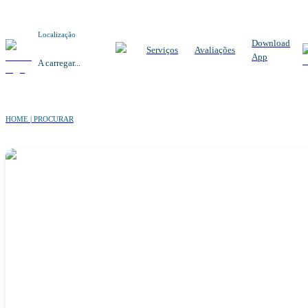
Localização
Download
Serviços
Avaliações
App
A carregar...
HOME | PROCURAR