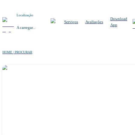
Localização
Download
Serviços
Avaliações
App
A carregar...
HOME | PROCURAR