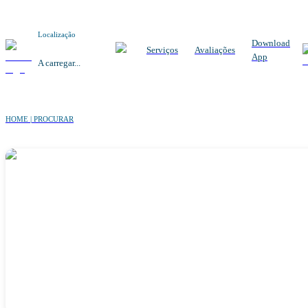
Localização
Download
Serviços
Avaliações
App
A carregar...
HOME | PROCURAR