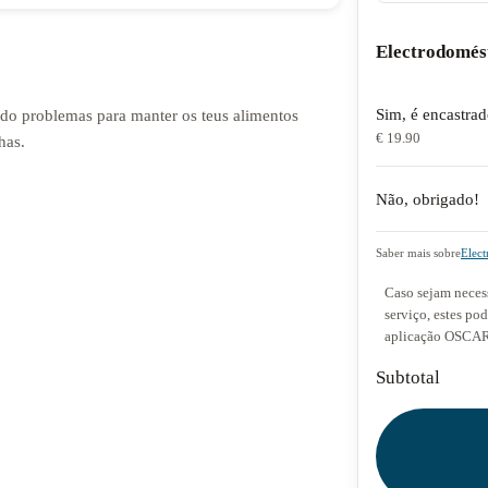
Electrodomés
Sim, é encastra
endo problemas para manter os teus alimentos
€ 19.90
has.
Não, obrigado!
Saber mais sobre
Elect
Caso sejam necess
serviço, estes po
aplicação OSCAR 
Subtotal