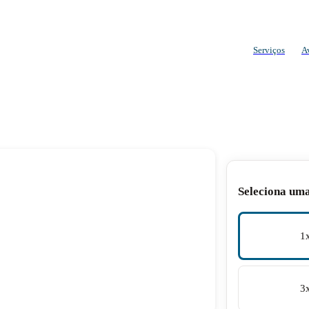
Serviços
A
Seleciona um
1
3