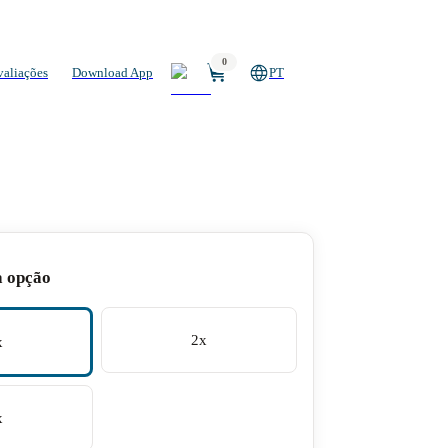
0
valiações
Download App
PT
a opção
2x
x
x