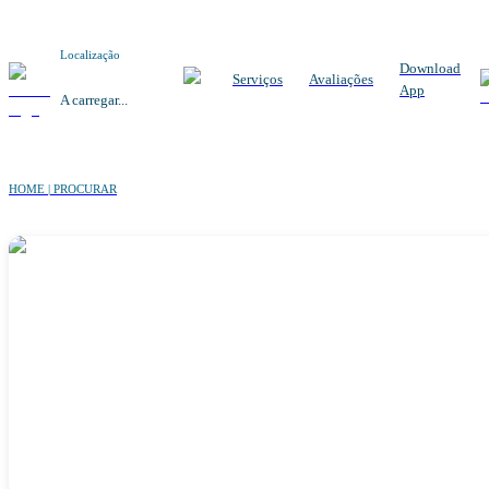
Localização
Download
Serviços
Avaliações
App
A carregar...
HOME | PROCURAR