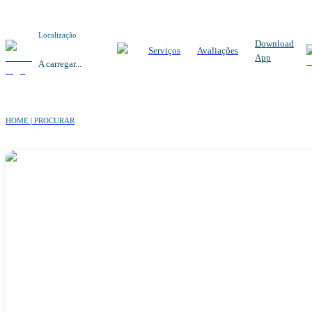
Localização
Download
Serviços
Avaliações
App
A carregar...
HOME | PROCURAR