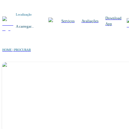
Localização
Download
Serviços
Avaliações
App
A carregar...
HOME | PROCURAR