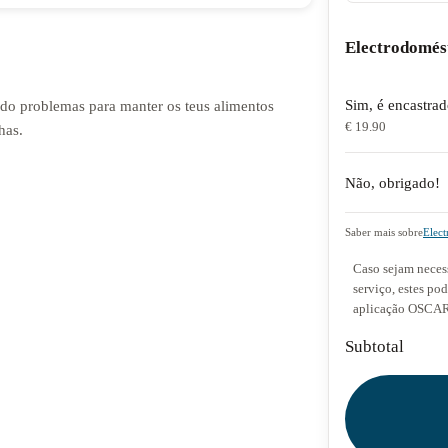
Electrodomés
Sim, é encastra
endo problemas para manter os teus alimentos
€ 19.90
has.
Não, obrigado!
Saber mais sobre
Elect
Caso sejam necess
serviço, estes po
aplicação OSCAR 
Subtotal