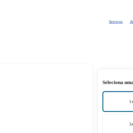
Serviços
A
Seleciona um
1
3