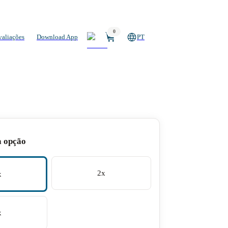
0
valiações
Download App
PT
a opção
2x
x
x