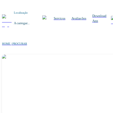
Localização
Download
Serviços
Avaliações
App
A carregar...
HOME | PROCURAR