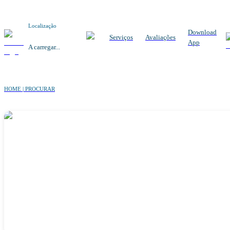
Localização
Download
Serviços
Avaliações
App
A carregar...
HOME | PROCURAR