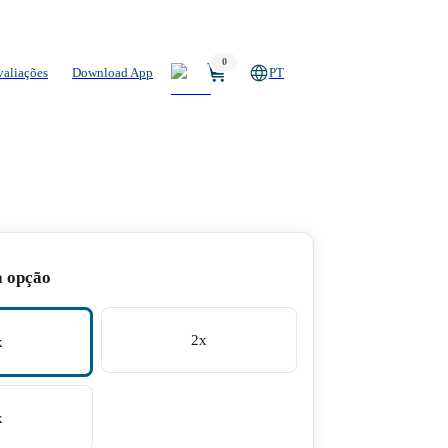
0
valiações
Download App
PT
a opção
2x
x
x