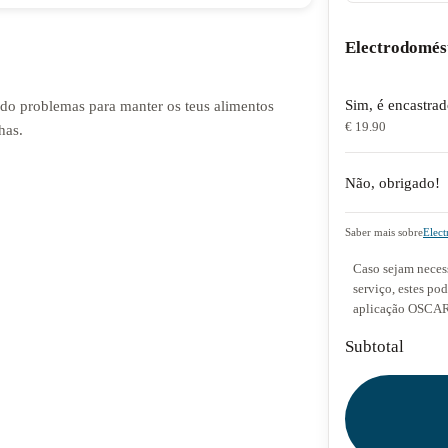
Electrodomés
Sim, é encastra
endo problemas para manter os teus alimentos
€ 19.90
has.
Não, obrigado!
Saber mais sobre
Elect
Caso sejam necess
serviço, estes po
aplicação OSCAR 
Subtotal