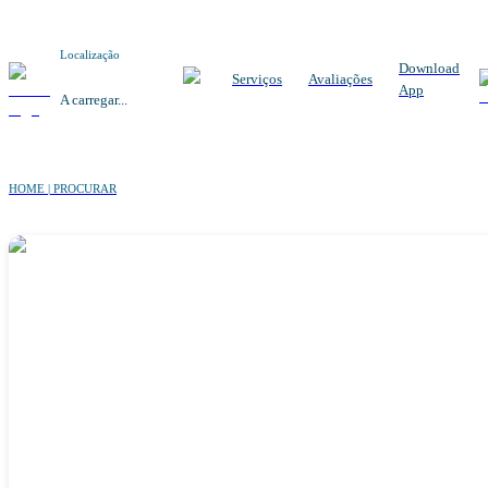
Localização
Download
Serviços
Avaliações
App
A carregar...
HOME | PROCURAR