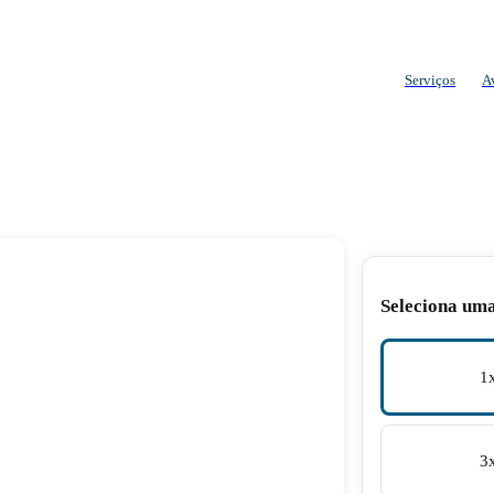
Serviços
A
Seleciona um
1
3