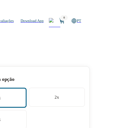
0
valiações
Download App
PT
a opção
2x
x
x