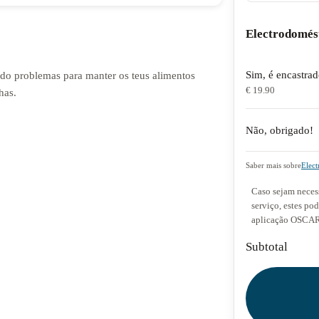
Electrodomés
Sim, é encastra
endo problemas para manter os teus alimentos
€ 19.90
has.
Não, obrigado!
Saber mais sobre
Elect
Caso sejam necess
serviço, estes po
aplicação OSCAR 
Subtotal