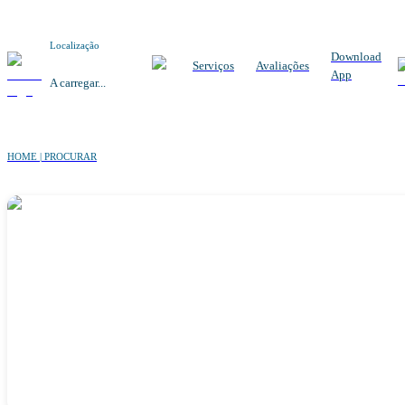
Localização
Download
Serviços
Avaliações
App
A carregar...
HOME | PROCURAR