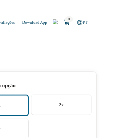
0
valiações
Download App
PT
a opção
2x
x
x