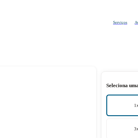
Serviços
A
Seleciona um
1
3