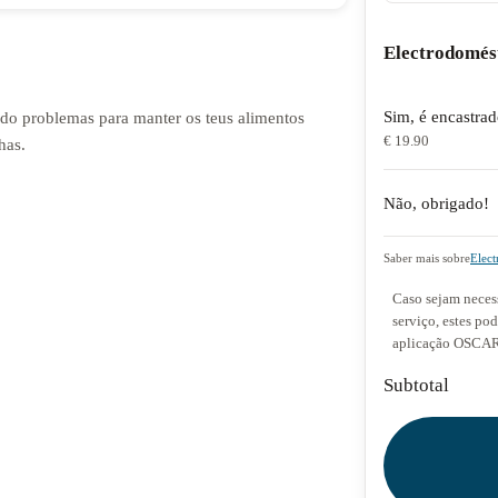
Electrodomés
Sim, é encastra
endo problemas para manter os teus alimentos
€ 19.90
has.
Não, obrigado!
Saber mais sobre
Elect
Caso sejam necess
serviço, estes po
aplicação OSCAR 
Subtotal