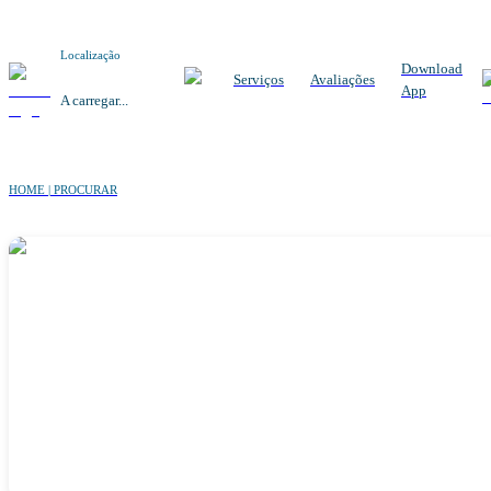
Localização
Download
Serviços
Avaliações
App
A carregar...
HOME | PROCURAR